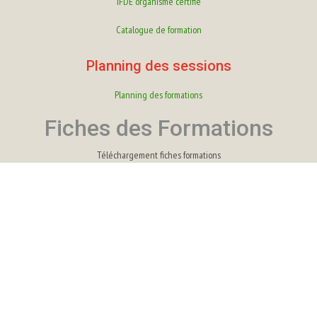
IFDE organisme certifié
Catalogue de formation
Planning des sessions
Planning des formations
Fiches des Formations
Téléchargement fiches formations
Fiches Bureautique
Fiches comptabilité
Fiches Paie
Fiches Infographie
Fiche HACCP
Fiches RAN-TIC
Fiches Webdesign
Fiches Création d'entreprise
Nos Formations