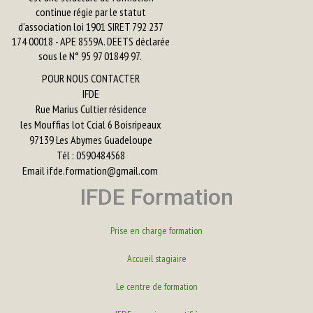
continue régie par le statut
d’association loi 1901 SIRET 792 237
174 00018 - APE 8559A. DEETS déclarée
sous le N° 95 97 01849 97.
POUR NOUS CONTACTER
IFDE
Rue Marius Cultier résidence
les Mouffias lot Ccial 6 Boisripeaux
97139 Les Abymes Guadeloupe
Tél : 0590484568
Email
ifde.formation@gmail.com
IFDE Formation
Prise en charge formation
Accueil stagiaire
Le centre de formation