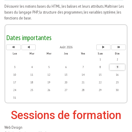
Découvrir les notions bases du HTML, les balises et leurs attributs. Maîtriser Les
bases du langage PHP, la structure des programmes, les variables système, les
fonctions de base.
A
M
M
A
n
o
o
n
n
i
i
n
é
s
s
é
Dates importantes
e
p
s
e
p
r
u
s
r
é
i
u
Août 2026
é
c
v
i
c
é
a
v
Lun
Mar
Mer
Jeu
Ven
Sam
Dim
é
d
n
a
d
e
t
n
1
2
e
n
t
n
t
e
3
4
5
6
7
8
9
t
e
10
11
12
13
14
15
16
17
18
19
20
21
22
23
24
25
26
27
28
29
30
31
Sessions de formation
Web Design