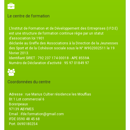
Le centre de formation
L’Institut de Formation et de Développement des Entreprises (I.F.D.E)
est une structure de formation continue régie par un statut
d’association loi 1901
déclarée au Greffe des Associations à la Direction de la Jeunesses
des Sport et de la Cohésion sociale sous le N° W9G2002511 le 19
février 2013.
Identifiant SIRET : 792 237 174 00018 - APE 8559A
Numéro de Déclaration d’activité : 95 97 01849 97
Coordonnées du centre
Adresse : rue Marius Cultier résidence les Mouffias
Bt 1 Lot commercial 6
Boisripeaux
97139 ABYMES
Email : ifde.formation@gmail.com
IFDE 0590 48 45 68
Port. 0690180254