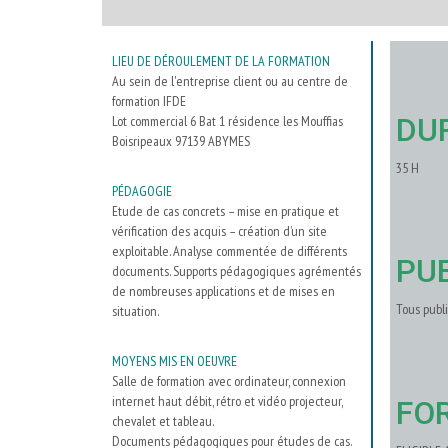
LIEU DE DÉROULEMENT DE LA FORMATION
Au sein de l'entreprise client ou au centre de
formation IFDE
DU
Lot commercial 6 Bat 1 résidence les Mouffias
Boisripeaux 97139 ABYMES
35 H
PÉDAGOGIE
Etude de cas concrets – mise en pratique et
vérification des acquis – création d’un site
exploitable. Analyse commentée de différents
PU
documents. Supports pédagogiques agrémentés
de nombreuses applications et de mises en
Tous publi
situation.
MOYENS MIS EN OEUVRE
Salle de formation avec ordinateur, connexion
internet haut débit, rétro et vidéo projecteur,
FO
chevalet et tableau.
Documents pédagogiques pour études de cas.