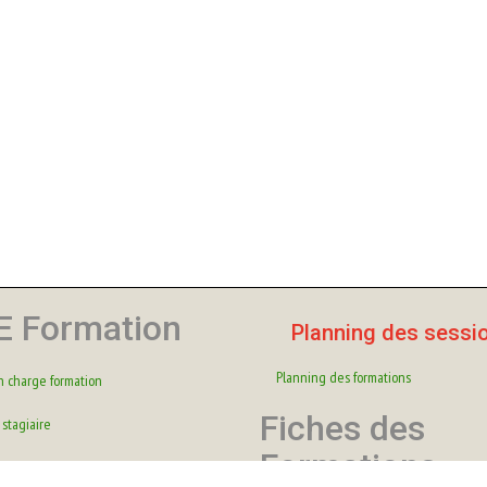
E Formation
Planning des sessi
Planning des formations
n charge formation
Fiches des
 stagiaire
Formations
re de formation