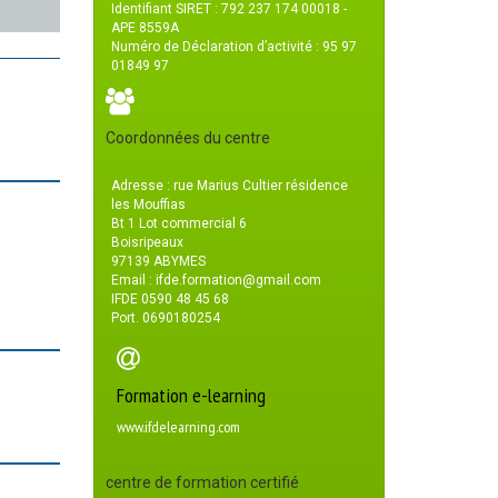
Identifiant SIRET : 792 237 174 00018 -
APE 8559A
Numéro de Déclaration d’activité : 95 97
01849 97
Coordonnées du centre
Adresse : rue Marius Cultier résidence
les Mouffias
Bt 1 Lot commercial 6
Boisripeaux
97139 ABYMES
Email : ifde.formation@gmail.com
IFDE 0590 48 45 68
Port. 0690180254
Formation e-learning
www.ifdelearning.com
centre de formation certifié