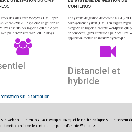
ER L'UTILISATION DU CMS
LE SYSTÈME DE GESTION DE
RESS
CONTENUS
 créez des sites avec Worpress CMS open
Le système de gestion de contenu (SGC) ou C
ant et conviviale.
Le système de gestion de
Management System (CMS) en anglais regro
Press est l'un des logiciels qui est le plus
catégorie de logiciels comme Wordpress qui p
le web pour créer sites web ou un blogs.
de concevoir, gérer et mettre à jour des sites 
application mobile de manière dynamique
entiel
Distanciel et
hybride
nformation sur la formation
un site web en ligne, en local sous wamp ou mamp et le mettre en ligne sur un serveur di
er et mettre en forme le contenu des pages d'un site Wordpress.