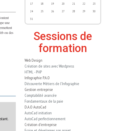
17
18
19
20
21
22
23
24
25
26
27
28
29
30
ontent
31
upe une
ermettent
Sessions de
Web ou des
formation
Web Design
Création de sites avec Wordpress
HTML - PHP
Infographie P.A.O
Découverte Métiers de l'Infographie
Gestion entreprise
Comptabilité avancée
Fondamentaux de la paie
D.A.O AutoCad
AutoCad initiation
stant.
AutoCad perfectionnement
Création d'entreprise
Ecrire et développer son projet