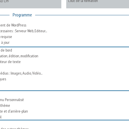
Coût de la formation
AU CPF
Programme
ment de WordPress
essaires : Serveur Web, Editeur...
 requise
 à jour
 de bord
ation, édition, modification
diteur de texte
dias : Images, Audio, Vidéo...
ques
enu Personnalisé
u thème
e et d'arrière-plan
il
on des autres thèmes