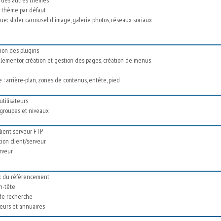
n thème par défaut
e: slider, carrousel d'image, galerie photos, réseaux sociaux
tion des plugins
 Elementor, création et gestion des pages, création de menus
e : arrière-plan, zones de contenus, entête, pied
utilisateurs
 groupes et niveaux
 client serveur FTP
ion client/serveur
erveur
x du référencement
en-tête
 de recherche
eurs et annuaires