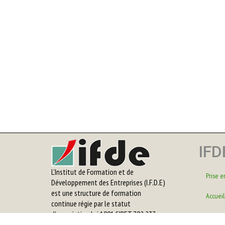
IFD
L’Institut de Formation et de
Prise e
Développement des Entreprises (I.F.D.E)
est une structure de formation
Accueil
continue régie par le statut
d’association loi 1901 SIRET 792 237
Le cent
174 00018 - APE 8559A. DEETS déclarée