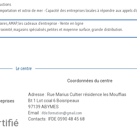
uctions
mportation et octroi de mer - Capacité des entreprises locales à répondre aux appels d’o
foires, AMAP, les cadeaux d’entreprise - Vente en ligne
ximité, magasins spécialisés, petites et moyenne surface, grande distribution.
Le centre
Coordonnées du centre
Adresse : Rue Marius Cultier résidence les Mouffias
Bt 1 Lot ccial 6 Boisripeaux
reprises
97139 ABYMES
ifde.formation@gmail.com
Email :
Contacts: IFDE 0590 48 45 68
tifié