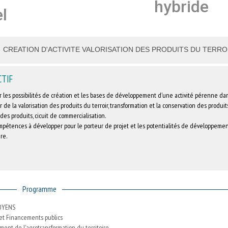
hybride
l
CREATION D'ACTIVITE VALORISATION DES PRODUITS DU TERRO
CTIF
r les possibilités de création et les bases de développement d'une activité pérenne da
 de la valorisation des produits du terroir, transformation et la conservation des produit
des produits, cicuit de commercialisation.
mpétences à développer pour le porteur de projet et les potentialités de développemen
re.
Programme
OYENS
 et Financements publics
ent de l'agrotransformation du territoire