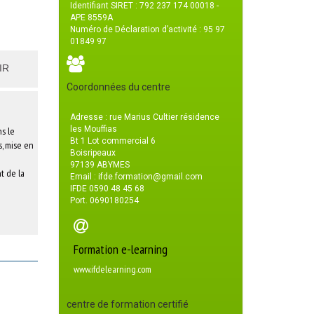
Identifiant SIRET : 792 237 174 00018 -
APE 8559A
Numéro de Déclaration d’activité : 95 97
01849 97
IR
Coordonnées du centre
Adresse : rue Marius Cultier résidence
les Mouffias
ns le
Bt 1 Lot commercial 6
s, mise en
Boisripeaux
97139 ABYMES
t de la
Email : ifde.formation@gmail.com
IFDE 0590 48 45 68
Port. 0690180254
Formation e-learning
www.ifdelearning.com
centre de formation certifié