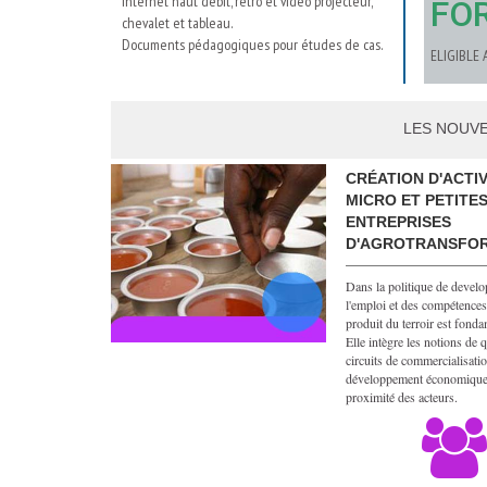
internet haut débit, rétro et vidéo projecteur,
FO
chevalet et tableau.
Documents pédagogiques pour études de cas.
ELIGIBLE 
LES NOUVE
CRÉATION D'ACTIV
MICRO ET PETITE
ENTREPRISES
D'AGROTRANSFO
Dans la politique de devel
l'emploi et des compétences
produit du terroir est fonda
Elle intègre les notions de q
circuits de commercialisatio
développement économique 
proximité des acteurs.