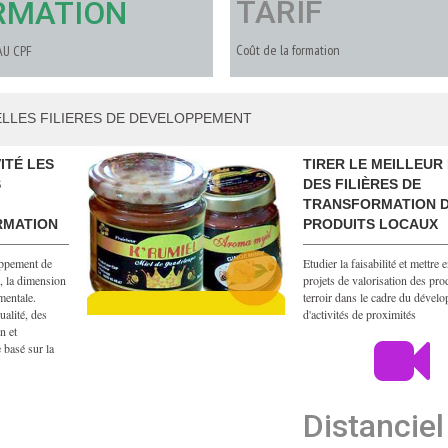
TARIF
RMATION
Coût de la formation
AU CPF
LLES FILIERES DE DEVELOPPEMENT
ITÉ LES
TIRER LE MEILLEUR 
S
DES FILIÈRES DE
TRANSFORMATION 
RMATION
PRODUITS LOCAUX
oppement de
Etudier la faisabilité et mettre
, la dimension
projets de valorisation des pro
mentale.
terroir dans le cadre du dével
ualité, des
d'activités de proximités
n et
basé sur la
Distanciel