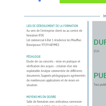
I
LIEU DE DÉROULEMENT DE LA FORMATION
Au sein de l'entreprise client ou au centre de
formation IFDE
DU
Lot commercial 6 Bat 1 résidence les Mouffias
Boisripeaux 97139 ABYMES
35 H
PÉDAGOGIE
Etude de cas concrets – mise en pratique et
vérification des acquis – création d’un site
exploitable. Analyse commentée de différents
PU
documents. Supports pédagogiques agrémentés
de nombreuses applications et de mises en
Tous publi
situation.
MOYENS MIS EN OEUVRE
Salle de formation avec ordinateur, connexion