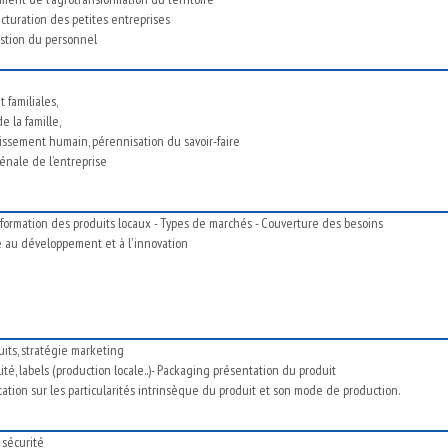
cturation des petites entreprises
estion du personnel
 familiales,
e la famille,
stissement humain, pérennisation du savoir-faire
vénale de l’entreprise
sformation des produits locaux - Types de marchés - Couverture des besoins
 au développement et à l'innovation
its, stratégie marketing
té, labels (production locale..)- Packaging présentation du produit
tion sur les particularités intrinsèque du produit et son mode de production.
 sécurité