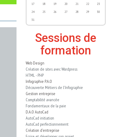
17
18
19
20
21
22
23
24
25
26
27
28
29
30
31
Sessions de
formation
Web Design
Création de sites avec Wordpress
HTML - PHP
Infographie P.A.O
Découverte Métiers de l'Infographie
Gestion entreprise
Comptabilité avancée
Fondamentaux de la paie
D.A.O AutoCad
AutoCad initiation
AutoCad perfectionnement
Création d'entreprise
Ecrire et développer son projet