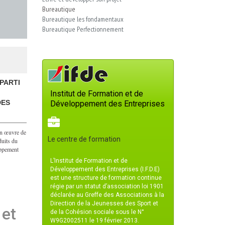
Bureautique
Bureautique les fondamentaux
Bureautique Perfectionnement
PARTI
Institut de Formation et de
DES
Développement des Entreprises
 en œuvre de
Le centre de formation
duits du
oppement
L’Institut de Formation et de
Développement des Entreprises (I.F.D.E)
est une structure de formation continue
régie par un statut d’association loi 1901
déclarée au Greffe des Associations à la
Direction de la Jeunesses des Sport et
 et
de la Cohésion sociale sous le N°
W9G2002511 le 19 février 2013.