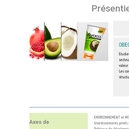
Présentie
OBJE
Etudie
secteur
valeur 
Les co
structu
ENVIRONNEMENT et M
Axes de
Investissements privés
Politique de développem